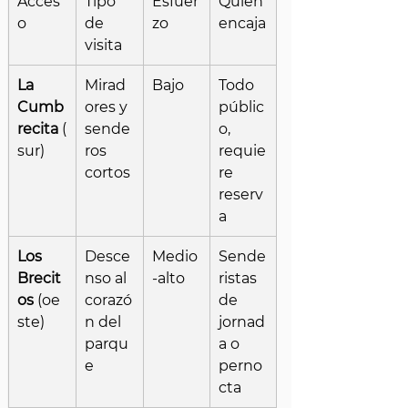
Acces
Tipo 
Esfuer
Quién 
o
de 
zo
encaja
visita
La 
Mirad
Bajo
Todo 
Cumb
ores y 
públic
recita
 (
sende
o, 
sur)
ros 
requie
cortos
re 
reserv
a
Los 
Desce
Medio
Sende
Brecit
nso al 
-alto
ristas 
os
 (oe
corazó
de 
ste)
n del 
jornad
parqu
a o 
e
perno
cta