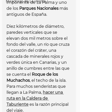
Miradores de La Palma
imponente de La Palma y uno 
de los 
Parques Nacionales
 más 
antiguos de España. 
Diez kilómetros de diámetro, 
paredes verticales que se 
elevan dos mil metros sobre el 
fondo del valle, un río que cruza 
el corazón del cráter, una 
cascada de minerales rojos y 
verdes única en Canarias, y un 
anillo de cumbres entre las que 
se cuenta el 
Roque de los 
Muchachos
, el techo de la isla. 
Para muchos senderistas que 
llegan a La Palma, 
hacer una 
ruta en la Caldera de 
Taburiente
 es la razón principal 
del viaje.