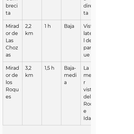
breci
direc
ta
ta
Mirad
2,2 
1 h
Baja
Vista 
or de 
km
latera
Las 
l del 
Choz
parq
as
ue
Mirad
3,2 
1,5 h
Baja-
La 
or de 
km
medi
mejo
los 
a
r 
Roqu
vista 
es
del 
Roqu
e 
Idafe