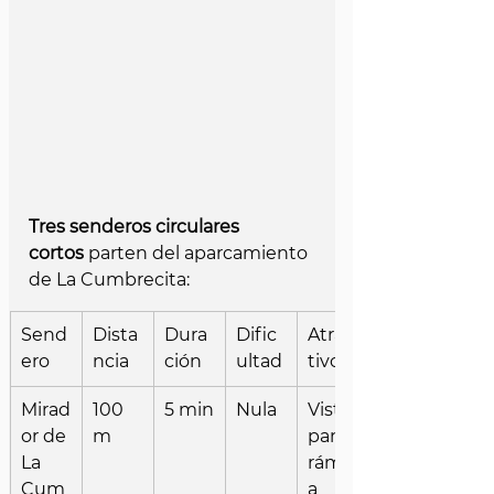
Tres senderos circulares 
cortos
 parten del aparcamiento 
de La Cumbrecita:
Send
Dista
Dura
Dific
Atrac
ero
ncia
ción
ultad
tivo
Mirad
100 
5 min
Nula
Vista 
or de 
m
pano
La 
rámic
Cum
a 