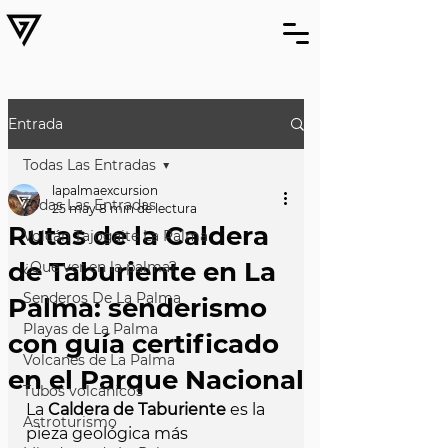
Entrada
Todas Las Entradas
lapalmaexcursion
Todas Las Entradas
25 may
8 min de lectura
Rutas de la Caldera
Volcán Tajogaite La Palma
de Taburiente en La
¿Que ver en la palma?
Senderos De La Palma
Palma: senderismo
Playas de La Palma
con guía certificado
Volcanes de La Palma
en el Parque Nacional
Tubos volcánicos
La 
Caldera de Taburiente
 es la 
Astroturismo
pieza geológica más 