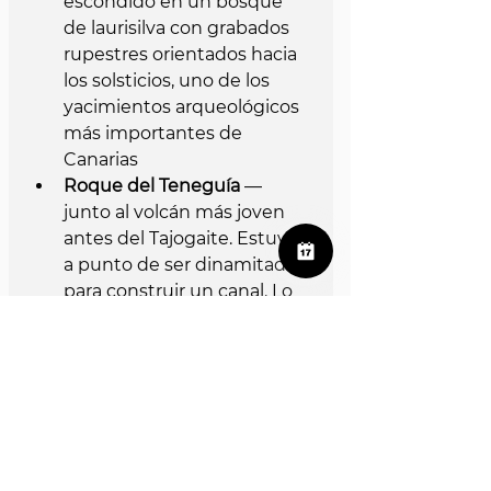
escondido en un bosque 
de laurisilva con grabados 
rupestres orientados hacia 
los solsticios, uno de los 
yacimientos arqueológicos 
más importantes de 
Canarias
Roque del Teneguía
 — 
junto al volcán más joven 
antes del Tajogaite. Estuvo 
a punto de ser dinamitado 
para construir un canal. Lo 
salvaron a tiempo y hoy es 
el mayor yacimiento de 
grabados rupestres 
benahoaritas del sur de La 
Palma, con más de 85 
paneles
Mirador de la Cumbrecita
 — 