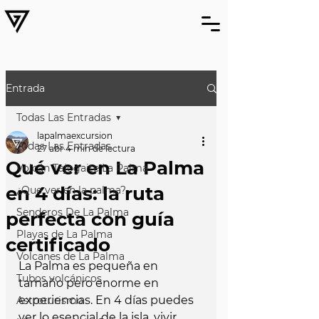
Entrada
Todas Las Entradas
lapalmaexcursion
Todas Las Entradas
27 abr
4 min de lectura
Qué ver en La Palma
Volcán Tajogaite La Palma
en 4 días: la ruta
¿Que ver en la palma?
Senderos De La Palma
perfecta con guía
Playas de La Palma
certificado
Volcanes de La Palma
La Palma es pequeña en 
Tubos volcánicos
tamaño pero enorme en 
experiencias. En 4 días puedes 
Astroturismo
ver lo esencial de la isla, vivir 