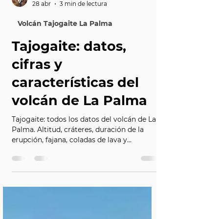
lapalmaexcursion
28 abr
3 min de lectura
Volcán Tajogaite La Palma
Tajogaite: datos,
cifras y
características del
volcán de La Palma
Tajogaite: todos los datos del volcán de La
Palma. Altitud, cráteres, duración de la
erupción, fajana, coladas de lava y
características geológicas explicadas por
un guía certificado.