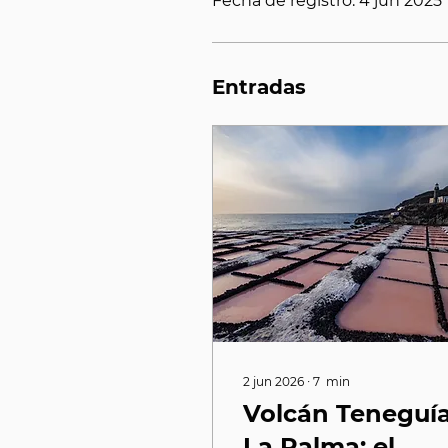
Fecha de registro: 4 jun 2025
Entradas
2 jun 2026
∙
7
min
Volcán Teneguí
La Palma: el