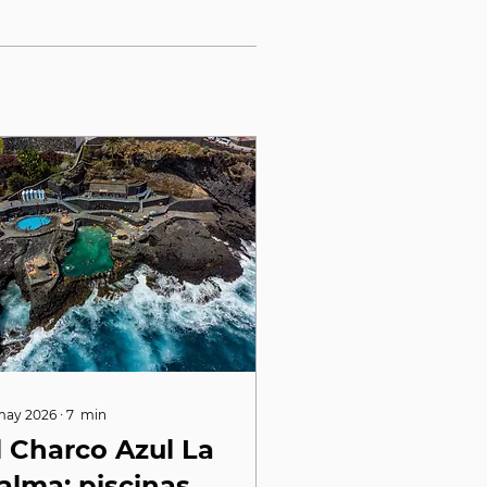
may 2026
∙
7
min
l Charco Azul La
alma: piscinas