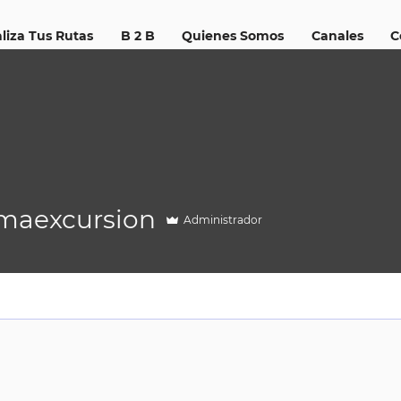
liza Tus Rutas
B 2 B
Quienes Somos
Canales
C
lmaexcursion
Administrador