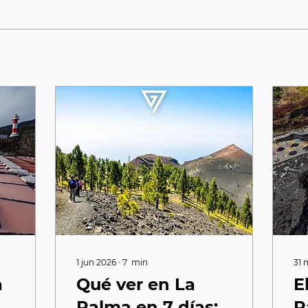
1 jun 2026
∙
7
min
31 
a
Qué ver en La
E
Palma en 7 días:
P