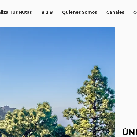
liza Tus Rutas
B 2 B
Quienes Somos
Canales
C
ÚN