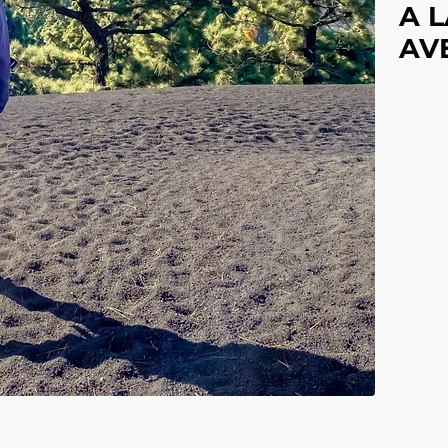
A 
AV