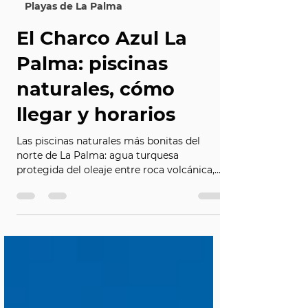
31 may
7 min de lectura
Playas de La Palma
El Charco Azul La
Palma: piscinas
naturales, cómo
llegar y horarios
Las piscinas naturales más bonitas del
norte de La Palma: agua turquesa
protegida del oleaje entre roca volcánica,
en San Andrés y Sauces. Cómo llegar al
Charco Azul, horarios, qué llevar y cómo
combinarlo con La Fajana, el Bosque de los
Tilos o Marcos y Cordero.