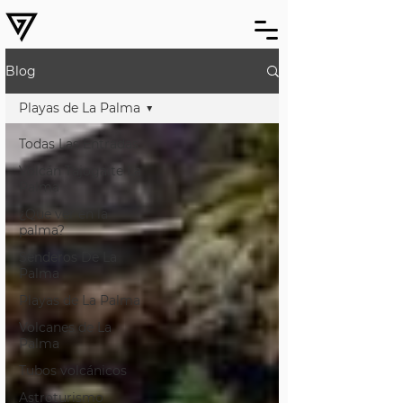
Blog
Playas de La Palma
Todas Las Entradas
Volcán Tajogaite La
Palma
¿Que ver en la
palma?
Senderos De La
Palma
Playas de La Palma
Volcanes de La
Palma
Tubos volcánicos
Astroturismo