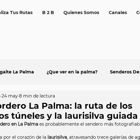
liza Tus Rutas
B 2 B
Quienes Somos
Canales
C
ogaite La Palma
¿Que ver en la palma?
Senderos De
n
24 may
8 min de lectura
nes de La Palma
Tubos volcánicos
Astroturismo
rdero La Palma: la ruta de los
os túneles y la laurisilva guiada
rdero en La Palma
 es probablemente el sendero más fotografiabl
 por el corazón de la 
laurisilva
, atravesando trece galerías de a