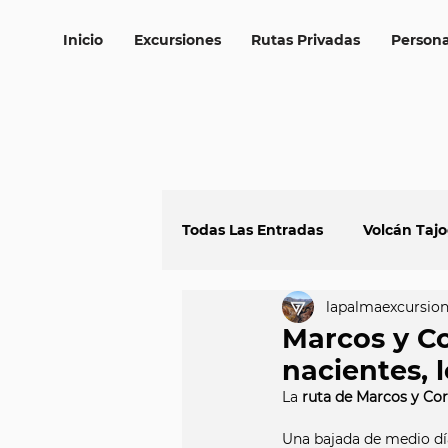
Inicio
Excursiones
Rutas Privadas
Persona
Todas Las Entradas
Volcán Taj
lapalmaexcursio
Playas de La Palma
Volca
Marcos y Co
nacientes, l
Miradores de La Palma
La 
ruta de Marcos y Co
Una bajada de medio día