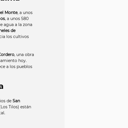
el Monte
, a unos 
los
, a unos 580 
e agua a la zona 
neles de 
ia los cultivos 
Cordero
, una obra 
namiento hoy. 
ce a los pueblos 
a
ios de 
San 
Los Tilos) están 
al.