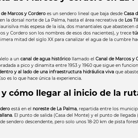
s de Marcos y Cordero
 es un sendero lineal que baja desde 
Casa d
en la dorsal norte de La Palma, hasta el área recreativa de 
Los Ti
laurisilva más espesa de la isla, dos manantiales que abastecen d
os y Cordero son los nombres de esos dos nacientes), y trece 
tú
rimera mitad del siglo XX para canalizar el agua de la cumbre hac
lelo a un 
canal de agua histórico
 llamado el 
Canal de Marcos y 
oradada a pico y dinamita entre 1953 y 1960 que sigue en funcio
dentro y al lado de una infraestructura hidráulica viva
 que abaste
so es lo que hace única la experiencia.
y cómo llegar al inicio de la rut
rdero
 está en el 
noreste de La Palma
, repartida entre los municip
allana
. El punto de salida (Casa del Monte) y el punto de llegada (
de sendero descendente, pero solo unos 18-20 km de pista forest