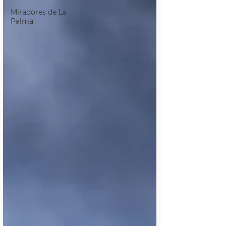
Miradores de La
Palma