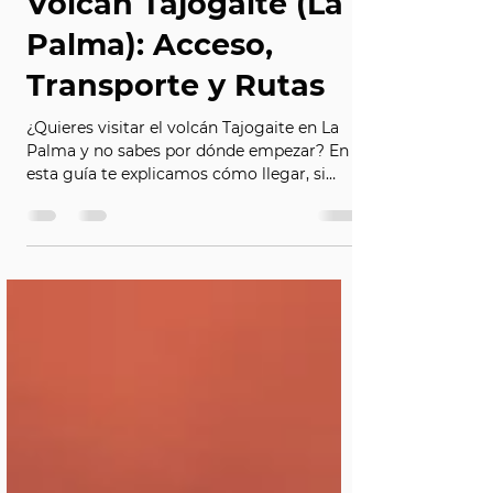
Volcán Tajogaite La Palma
🌋 Cómo Llegar al
Volcán Tajogaite (La
Palma): Acceso,
Transporte y Rutas
¿Quieres visitar el volcán Tajogaite en La
Palma y no sabes por dónde empezar? En
esta guía te explicamos cómo llegar, si
puedes ir por tu cuenta, qué opciones de
transporte hay, y por qué solo se puede
acceder al cráter con guía autorizado.
Descubre todo lo que necesitas saber para
vivir esta experiencia volcánica de forma
segura, legal y memorable. Incluye
recomendaciones, consejos y enlace
directo para reservar tu ruta con
LaPalmaExcursion.com.