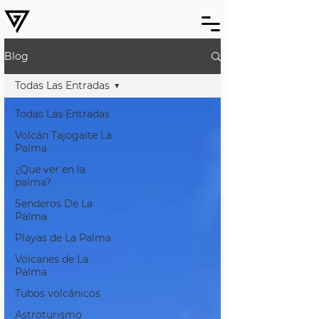
Blog
Todas Las Entradas
Todas Las Entradas
Volcán Tajogaite La
Palma
¿Que ver en la
palma?
Senderos De La
Palma
Playas de La Palma
Volcanes de La
Palma
Tubos volcánicos
Astroturismo