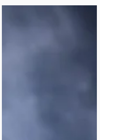
accesible de Canarias, junto al Teneguía en
Fuencaliente, con la historia de la Fuente
Santa sepultada bajo la lava en 1677.