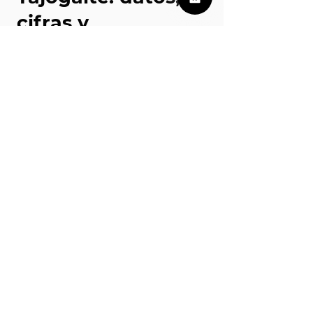
Volcán Tajogaite La Palma
Tajogaite: datos,
cifras y
características del
volcán de La Palma
Tajogaite: todos los datos del volcán de La
Palma. Altitud, cráteres, duración de la
erupción, fajana, coladas de lava y
características geológicas explicadas por
un guía certificado.