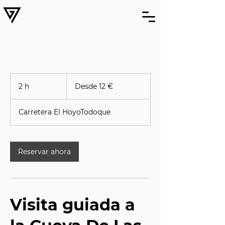
Desde
12
2 h
2
Desde 12 €
euros
h
Carretera El HoyoTodoque
Reservar ahora
Visita guiada a