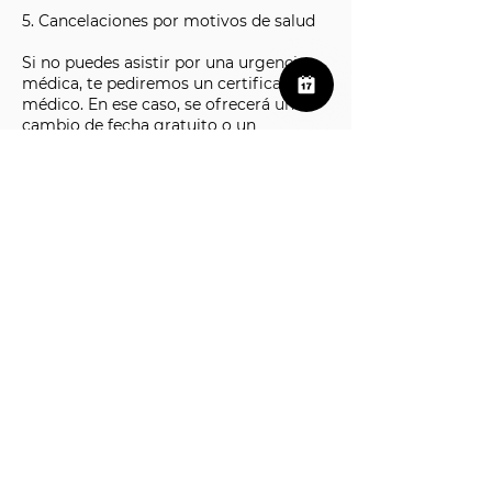
5. Cancelaciones por motivos de salud
Si no puedes asistir por una urgencia
médica, te pediremos un certificado
médico. En ese caso, se ofrecerá un
cambio de fecha gratuito o un
reembolso.
6. Seguridad y condiciones
meteorológicas
Las actividades están sujetas a posibles
cambios o cancelaciones por motivos
de seguridad (clima, terreno, etc.). En
ese caso, se informará al cliente lo
antes posible y se ofrecerá la opción de
reprogramar o recibir un reembolso.
7. Reembolsos