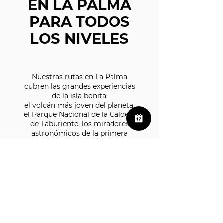
EN LA PALMA
PARA TODOS
LOS NIVELES
Nuestras rutas en La Palma
cubren las grandes experiencias
de la isla bonita:
el volcán más joven del planeta,
el Parque Nacional de la Caldera
de Taburiente, los miradores
astronómicos de la primera
Reserva Starlight del mundo
y los senderos icónicos de la dorsal d
e Cumbre Vieja y la laurisilva canaria.
Trabajamos con grupos reducidos
y guías certificados.
Reservar online es la forma
más rápida de asegurar tu plaza.