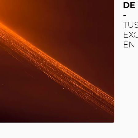
DE
-
TU
EX
EN