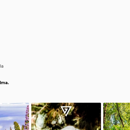
la
alma.