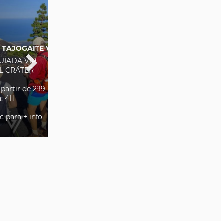
 TAJOGAITE VIP
GUIADA VIP
L CRÁTER
a partir de 299 €
: 4H
c para + info