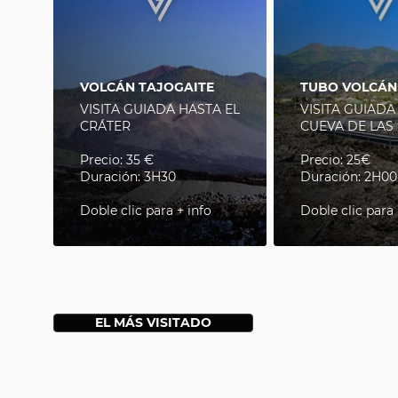
VOLCÁN TAJOGAITE
TUBO VOLCÁN
VISITA GUIADA HASTA EL
VISITA GUIADA
CRÁTER
CUEVA DE LAS
Precio: 35 €
Precio: 25€
Duración: 3H30
Duración: 2H00
Doble clic para + info
Doble clic para 
EL MÁS VISITADO