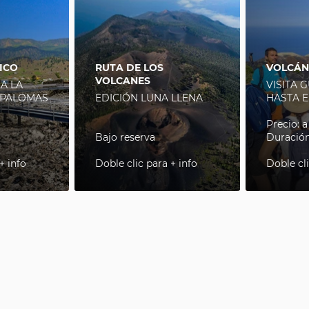
ICO
RUTA DE LOS
VOLCÁN
VOLCANES
 A LA
VISITA 
 PALOMAS
EDICIÓN LUNA LLENA
HASTA E
Precio: 
Bajo reserva
Duración
+ info
Doble clic para + info
Doble cli