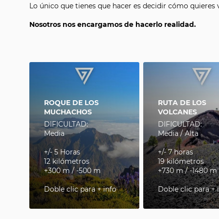
Lo único que tienes que hacer es decidir cómo quieres viv
Nosotros nos encargamos de hacerlo realidad.
ROQUE DE LOS
RUTA DE LOS
MUCHACHOS
VOLCANES
DIFICULTAD:
DIFICULTAD:
Media
Media / Alta
+/- 5 Horas
+/- 7 horas
12 kilómetros
19 kilómetros
+300 m / -500 m
+730 m / -1480 m
Doble clic para + info
Doble clic para + 