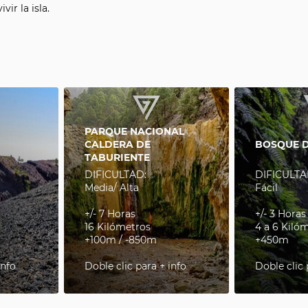
ir la isla.
PARQUE NACIONAL
CALDERA DE
BOSQUE D
TABURIENTE
DIFICULTAD:
DIFICULTA
Media/ Alta
Fácil
+/- 7 Horas
+/- 3 Horas
16 Kilómetros
4 a 6 Kiló
+100m / -850m
+450m
info
Doble clic para + info
Doble clic 