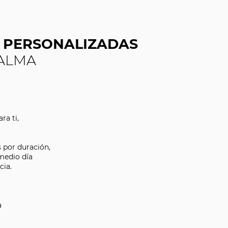
Y PERSONALIZADAS
PALMA
ra ti,
 por duración,
 medio día
cia.
a