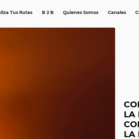
liza Tus Rutas
B 2 B
Quienes Somos
Canales
C
CO
LA 
CO
LA