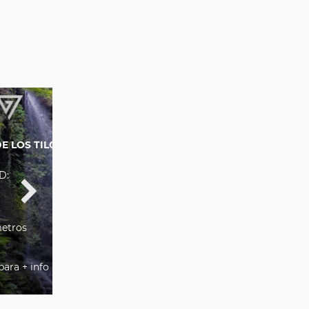
E LOS TILOS
D:
metros
para + info