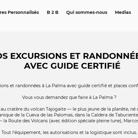
ires Personnalisés
B 2 B
Qui sommes-nous
Medias
OS EXCURSIONS ET RANDONNÉE
AVEC GUIDE CERTIFIÉ
ions et randonnées à La Palma avec guide certifié et places co
Vous vous demandez que faire à La Palma ?
cratère du volcan Tajogaite — le plus jeune de la planète, né d
olcanique de la Cueva de las Palomas, dans la Caldera de Taburie
e — la Route des Volcans (avec édition spéciale pleine lune), Marco
Tout l'équipement, les autorisations et la logistique sont inclus.