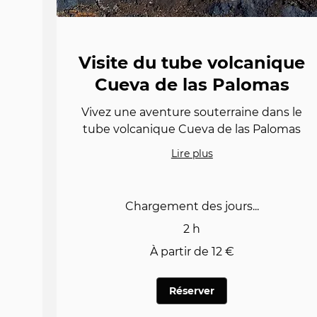
Visite du tube volcanique
Cueva de las Palomas
Vivez une aventure souterraine dans le
tube volcanique Cueva de las Palomas
Lire plus
Chargement des jours...
2 h
À
À partir de 12 €
partir
de
12
euros
Réserver