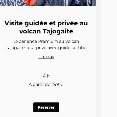
Visite guidée et privée au
volcan Tajogaite
Expérience Premium au Volcan
Tajogaite Tour privé avec guide certifié
Lire plus
4 h
À
À partir de 299 €
partir
de
299
euros
Réserver