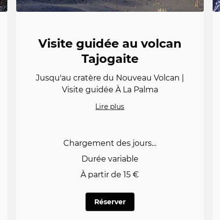
Visite guidée au volcan
Tajogaite
Jusqu'au cratère du Nouveau Volcan |
Visite guidée À La Palma
Lire plus
Chargement des jours...
Durée variable
À
À partir de 15 €
partir
de
15
euros
Réserver