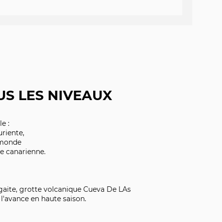
S LES NIVEAUX
e :
uriente,
 monde
ve canarienne.
jogaite, grotte volcanique Cueva De LAs
l'avance en haute saison.