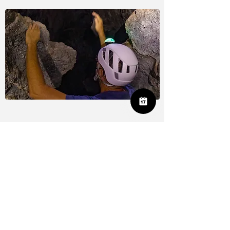
MATÉRIEL:
Casques et lampe frontales ​​
SÉCURITÉ:
Assurance responsabilité civile
et accident.