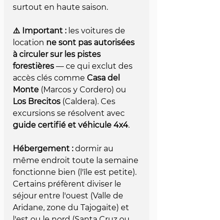
surtout en haute saison.
⚠️ Important :
 les voitures de 
location 
ne sont pas autorisées 
à circuler sur les pistes 
forestières
 — ce qui exclut des 
accès clés comme 
Casa del 
Monte
 (Marcos y Cordero) ou 
Los Brecitos
 (Caldera). Ces 
excursions se résolvent avec 
guide certifié et véhicule 4x4
.
Hébergement :
 dormir au 
même endroit toute la semaine 
fonctionne bien (l'île est petite). 
Certains préfèrent diviser le 
séjour entre l'ouest (Valle de 
Aridane, zone du Tajogaite) et 
l'est ou le nord (Santa Cruz ou 