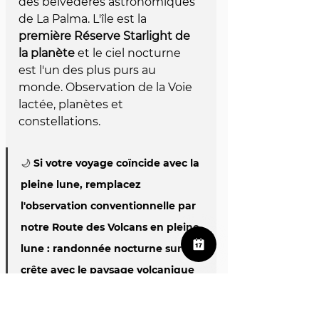
des belvédères astronomiques 
de La Palma. L'île est la 
première Réserve Starlight de 
la planète
 et le ciel nocturne 
est l'un des plus purs au 
monde. Observation de la Voie 
lactée, planètes et 
constellations.
🌙 
Si votre voyage coïncide avec la 
pleine lune
, remplacez 
l'observation conventionnelle par 
notre 
Route des Volcans en pleine 
lune
 : randonnée nocturne sur la 
crête avec le paysage volcanique 
illuminé par la lune. Places très 
limitées sur réservation préalable.