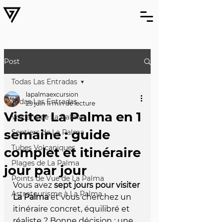
Post
Todas Las Entradas
lapalmaexcursion
Todas Las Entradas
29 juin
11 min de lecture
Visiter La Palma en 1
Volcans de La Palma
semaine : guide
Sentiers de La Palma
Tubes Volcaniques
complet et itinéraire
Plages de La Palma
jour par jour
Points de Vue de La Palma
Vous avez 
sept jours pour visiter 
Astrotourisme à La Palma
La Palma
 et vous cherchez un 
itinéraire concret, équilibré et 
réaliste ? Bonne décision : une 