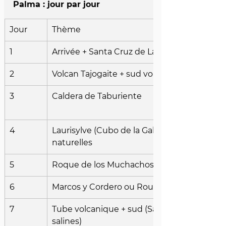
Palma : jour par jour
Jour
Thème
1
Arrivée + Santa Cruz de La Palma
2
Volcan Tajogaite + sud volcanique
3
Caldera de Taburiente
4
Laurisylve (Cubo de la Galga) + piscines 
naturelles
5
Roque de los Muchachos + astronomie
6
Marcos y Cordero ou Route des Volcans
7
Tube volcanique + sud (San Antonio, Tenegu
salines)