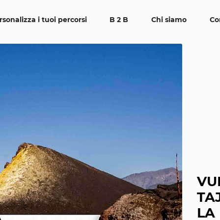
rsonalizza i tuoi percorsi
B 2 B
Chi siamo
Co
VU
TA
LA