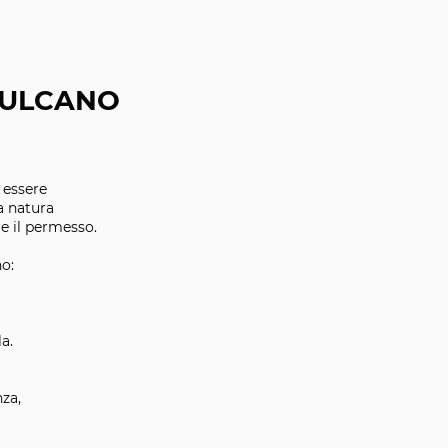
VULCANO
 essere
la natura
e il permesso.
o:
a.
nza,