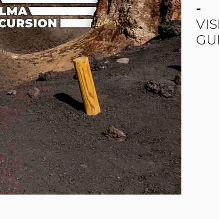
-
VIS
GU