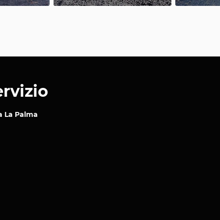
rvizio
 a La Palma