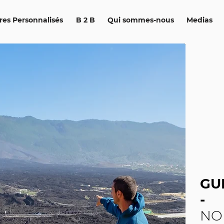
ires Personnalisés
B 2 B
Qui sommes-nous
Medias
GU
-
NO