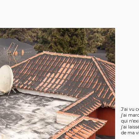
J'ai vu 
j'ai mar
qui n'exi
j'ai lais
de ma vi