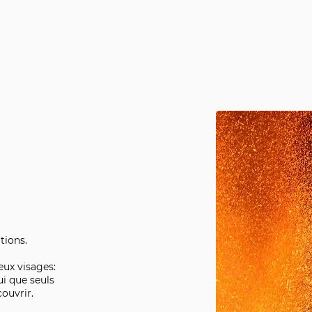
tions.
eux visages:
ui que seuls
ouvrir.