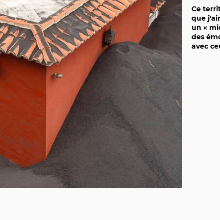
Ce terri
que j'a
un « mi
des émo
avec ceu