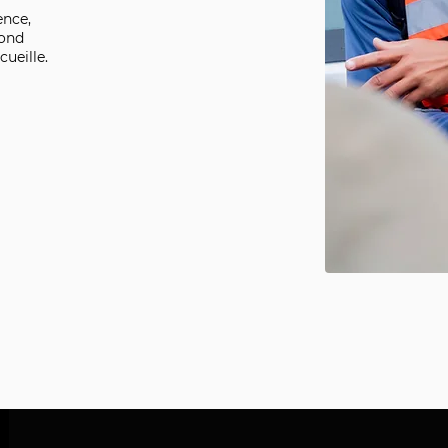
ence,
fond
cueille.