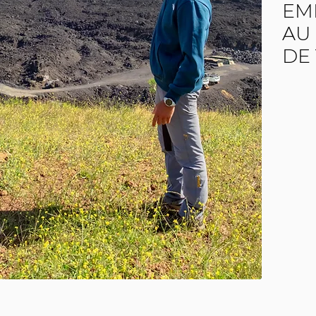
EM
AU
DE 